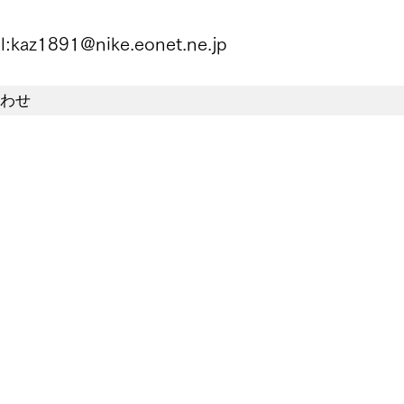
l:
kaz1891@nike.eonet.ne.jp
わせ
わせ