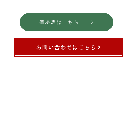
価格表はこちら
お問い合わせはこちら
​
TE
・樹脂版製作
ma
〒5
織ネーム
受付時
前シール・​樹脂版